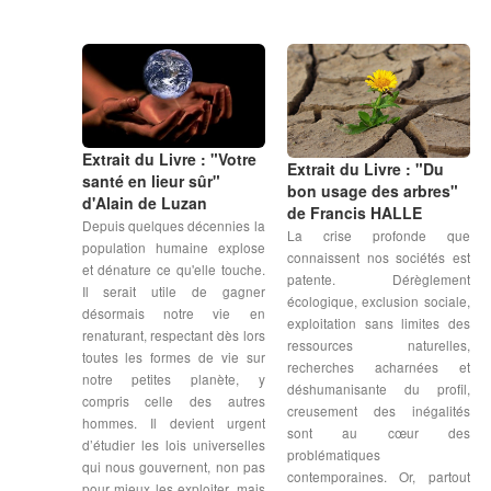
Extrait du Livre : "Votre
Extrait du Livre : "Du
santé en lieur sûr"
bon usage des arbres"
d'Alain de Luzan
de Francis HALLE
Depuis quelques décennies la
La crise profonde que
population humaine explose
connaissent nos sociétés est
et dénature ce qu'elle touche.
patente. Dérèglement
Il serait utile de gagner
écologique, exclusion sociale,
désormais notre vie en
exploitation sans limites des
renaturant, respectant dès lors
ressources naturelles,
toutes les formes de vie sur
recherches acharnées et
notre petites planète, y
déshumanisante du profil,
compris celle des autres
creusement des inégalités
hommes. Il devient urgent
sont au cœur des
d’étudier les lois universelles
problématiques
qui nous gouvernent, non pas
contemporaines. Or, partout
pour mieux les exploiter, mais