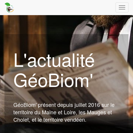
Toggl
navig
L'actualité
GéoBiom'
GéoBiom' présent depuis juillet 2016 sur le
territoire du Maine et Loire, les Mauges et
Cholet, et le territoire vendéen.