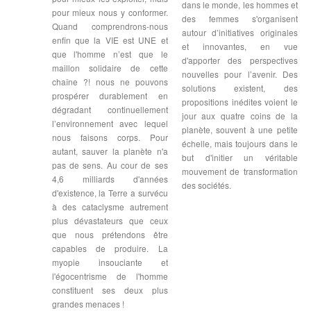
dans le monde, les hommes et
pour mieux nous y conformer.
des femmes s'organisent
Quand comprendrons-nous
autour d’initiatives originales
enfin que la VIE est UNE et
et innovantes, en vue
que l'homme n’est que le
d'apporter des perspectives
maillon solidaire de cette
nouvelles pour l’avenir. Des
chaîne ?! nous ne pouvons
solutions existent, des
prospérer durablement en
propositions inédites voient le
dégradant continuellement
jour aux quatre coins de la
l’environnement avec lequel
planète, souvent à une petite
nous faisons corps. Pour
échelle, mais toujours dans le
autant, sauver la planète n'a
but d'initier un véritable
pas de sens. Au cour de ses
mouvement de transformation
4,6 milliards d'années
des sociétés.
d'existence, la Terre a survécu
à des cataclysme autrement
plus dévastateurs que ceux
que nous prétendons être
capables de produire. La
myopie insouciante et
l'égocentrisme de l'homme
constituent ses deux plus
grandes menaces !