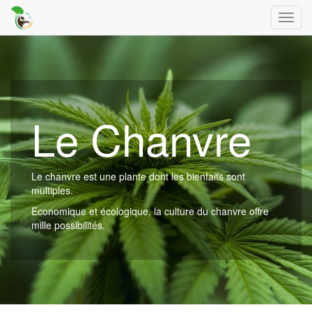
Toggl
navig
Le Chanvre
Le chanvre est une plante dont les bienfaits sont
multiples.
Economique et écologique, la culture du chanvre offre
mille possibilités.