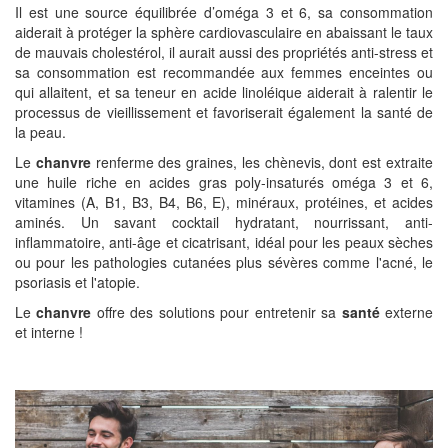
Il est une source équilibrée d’oméga 3 et 6, sa consommation
aiderait à protéger la sphère cardiovasculaire en abaissant le taux
de mauvais cholestérol, il aurait aussi des propriétés anti-stress et
sa consommation est recommandée aux femmes enceintes ou
qui allaitent, et sa teneur en acide linoléique aiderait à ralentir le
processus de vieillissement et favoriserait également la santé de
la peau.
Le
chanvre
renferme des graines, les chènevis, dont est extraite
une huile riche en acides gras poly-insaturés oméga 3 et 6,
vitamines (A, B1, B3, B4, B6, E), minéraux, protéines, et acides
aminés. Un savant cocktail hydratant, nourrissant, anti-
inflammatoire, anti-âge et cicatrisant, idéal pour les peaux sèches
ou pour les pathologies cutanées plus sévères comme l'acné, le
psoriasis et l'atopie.
Le
chanvre
offre des solutions pour entretenir sa
santé
externe
et interne !