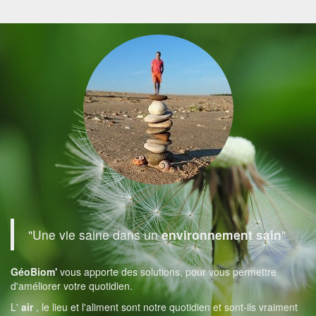
"Une vie saine dans un
environnement sain
"
GéoBiom'
vous apporte des solutions, pour vous permettre
d'améliorer votre quotidien.
L'
air
, le lieu et l'aliment sont notre quotidien et sont-ils vraiment