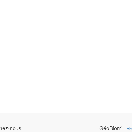
gnez-nous
GéoBiom'
-
Me